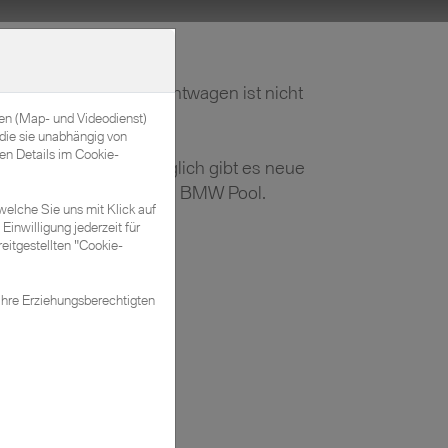
Kontakt & Öffnungszeiten
r gewünschter Gebrauchtwagen ist nicht
bei?
nen (Map- und Videodienst)
die sie unabhängig von
en Details im Cookie-
ntaktieren Sie uns! Täglich gibt es neue
hreswagen in unserem BMW Pool.
welche Sie uns mit Klick auf
Einwilligung jederzeit für
eitgestellten "Cookie-
Kontakt aufnehmen
Ihre Erziehungsberechtigten