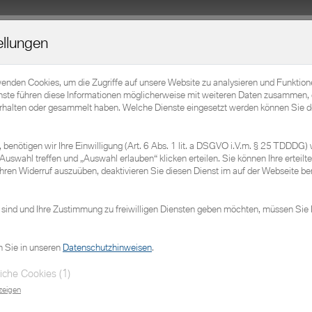
Home
Elektromobilität
Fahrzeuge
Service
ellungen
BMW
Sie wollen ein Fahrzeug testen?
Ih
da
wenden Cookies, um die Zugriffe auf unsere Website zu analysieren und Funktio
nste führen diese Informationen möglicherweise mit weiteren Daten zusammen, 
Sehr gerne! Buchen Sie sich eine Probefahrt.
erhalten oder gesammelt haben. Welche Dienste eingesetzt werden können Sie d
Ko
Ja
benötigen wir Ihre Einwilligung (Art. 6 Abs. 1 lit. a DSGVO i.V.m. § 25 TDDDG) 
Auswahl treffen und „Auswahl erlauben“ klicken erteilen. Sie können Ihre erteilte 
hren Widerruf auszuüben, deaktivieren Sie diesen Dienst im auf der Webseite ber
Probefahrt vereinbaren
 sind und Ihre Zustimmung zu freiwilligen Diensten geben möchten, müssen Sie 
n Sie in unseren
Datenschutzhinweisen
.
iche Cookies (1)
zeigen
führwagen