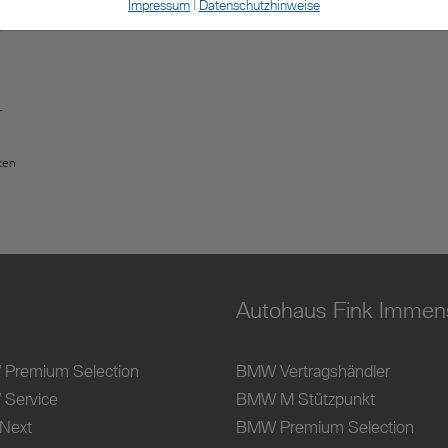
Impressum
|
Datenschutzhinweise
king
5-
r
ten
Autohaus Fink Immen
Premium Selection
BMW Vertragshändler
Service
BMW M Stützpunkt
 Next
BMW Premium Selection