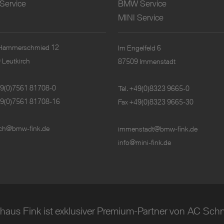
Service
BMW Service
MINI Service
Hammerschmied 12
Im Engelfeld 6
 Leutkirch
87509 Immenstadt
9(0)7561 81708-0
Tel.
+49(0)8323 9665-0
49(0)7561 81708-16
Fax +49(0)8323 9665-30
irch@bmw-fink.de
immenstadt@bmw-fink.de
info@mini-fink.de
haus Fink ist exklusiver Premium-Partner von AC Schni