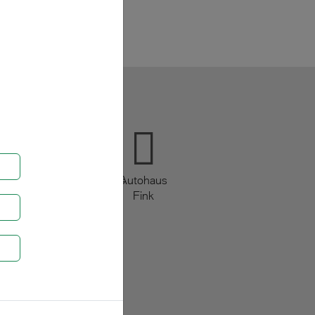
MINI
@finkautohaus
Autohaus
Fink