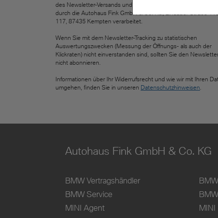
des Newsletter-Versands und zum Zweck des Newsletter-Trac
durch die Autohaus Fink GmbH & Co. KG, Lindauer Straße 11
117, 87435 Kempten verarbeitet.
Wenn Sie mit dem Newsletter-Tracking zu statistischen
Auswertungszwecken (Messung der Öffnungs- als auch der
Klickraten) nicht einverstanden sind, sollten Sie den Newslette
nicht abonnieren.
Informationen über Ihr Widerrufsrecht und wie wir mit Ihren Da
umgehen, finden Sie in unseren
Datenschutzhinweisen
.
Autohaus Fink GmbH & Co. KG
BMW Vertragshändler
BMW 
BMW Service
BMW 
MINI Agent
MINI