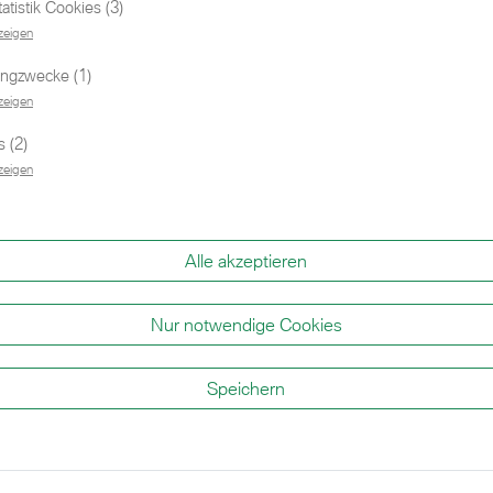
tistik Cookies (3)
zeigen
n.
Neue Suche
ingzwecke (1)
zeigen
 (2)
Social Media
zeigen
Alle akzeptieren
BMW
BMW
Nur notwendige Cookies
Speichern
eck