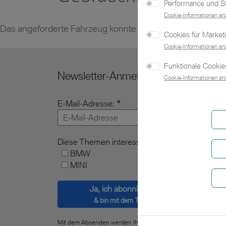
Performance und Sta
Cookie-Informationen an
Das angeforderte Fahrzeug konnte nicht gefunden werde
Cookies für Market
Cookie-Informationen an
Funktionale Cookies
Newsletter-Anmeldung
Cookie-Informationen an
E-Mail-Adresse:
Diese Themen interessieren mich:
BMW
MINI
Ja, ich abonniere den Newsletter
& bin mit dem Tracking einverstanden.
Mit dem Absenden werden Ihre angegebenen Daten zum Zw