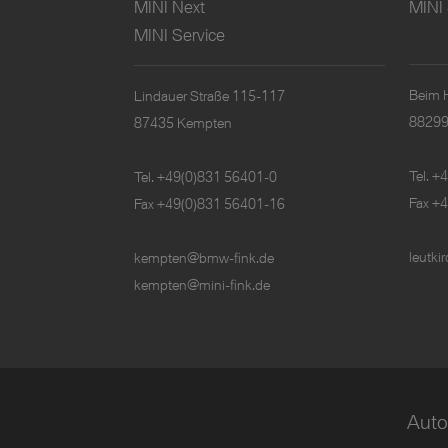
MINI Next
MINI 
MINI Service
Beim 
Lindauer Straße 115-117
88299
87435 Kempten
Tel.
+4
Tel.
+49(0)831 56401-0
Fax +
Fax +49(0)831 56401-16
leutk
kempten@bmw-fink.de
kempten@mini-fink.de
Auto