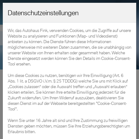
Datenschutzeinstellungen
Wir, das Autohaus Fink, verwenden Cookies, um die Zugriffe auf unsere
Website zu analysieren und Funktionen (Map- und Videodienst)
anbieten zu können. Die Dienste führen diese Informationen
möglicherweise mit weiteren Daten zusammen, die sie unabhängig von
unserer Website von Ihnen erhalten oder gesammelt haben. Welche
Dienste eingesetzt werden können Sie den Details im Cookie-Consent-
Tool ersehen.
Um diese Cookies zu nutzen, benötigen wir Ihre Einwilligung (Art. 6
Fahrzeuge
»
Gebraucht- & Vorführwagen
Abs. 1 lit. a DSGVO i.V.m. § 25 TDDDG) welche Sie uns mit Klick auf
„Cookies zulassen“ oder die Auswahl treffen und „Auswahl erlauben“
Freude am Fahren erleben mit unseren BMW
klicken erteilen. Sie können Ihre erteilte Einwilligung jederzeit für die
Zukunft widerrufen. Um Ihren Widerruf auszuüben, deaktivieren Sie
Neuwagen.
diesen Dienst im auf der Webseite bereitgestellten "Cookie-Consent-
Tool".
Wenn Sie unter 16 Jahre alt sind und Ihre Zustimmung zu freiwilligen
Diensten geben möchten, müssen Sie Ihre Erziehungsberechtigten um
Erlaubnis bitten.