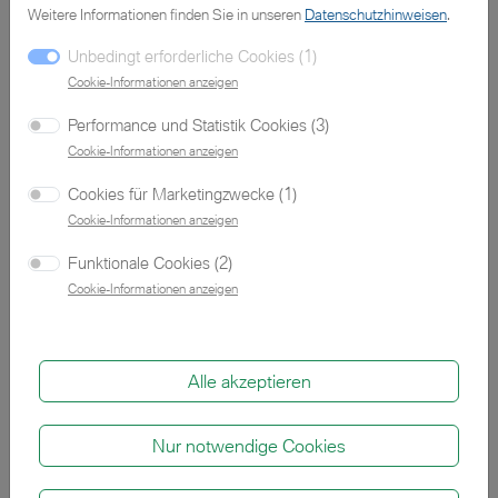
Sie wollen ein Fahrzeug testen?
Weitere Informationen finden Sie in unseren
Datenschutzhinweisen
.
Unbedingt erforderliche Cookies (1)
Sehr gerne! Buchen Sie sich eine Probefahrt.
Cookie-Informationen anzeigen
Performance und Statistik Cookies (3)
Cookie-Informationen anzeigen
Ihr gewünschter Gebrauchtwagen ist nicht dabei?
Cookies für Marketingzwecke (1)
Cookie-Informationen anzeigen
Kontaktieren Sie uns! Täglich gibt es neue
Jahreswagen in unserem BMW Pool.
Funktionale Cookies (2)
Cookie-Informationen anzeigen
Alle akzeptieren
Zu unseren Neuwagen
Nur notwendige Cookies