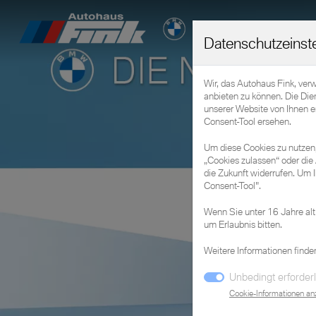
Datenschutzeinst
Wir, das Autohaus Fink, ver
anbieten zu können. Die Die
unserer Website von Ihnen 
Consent-Tool ersehen.
Um diese Cookies zu nutzen, 
„Cookies zulassen“ oder die 
die Zukunft widerrufen. Um I
Consent-Tool".
Wenn Sie unter 16 Jahre alt
um Erlaubnis bitten.
Weitere Informationen finde
Unbedingt erforderl
Cookie-Informationen an