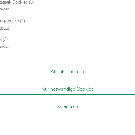
tistik Cookies (3)
zeigen
ingzwecke (1)
zeigen
 (2)
zeigen
Alle akzeptieren
BMW
Sie wollen ein Fahrzeug testen?
Ih
Nur notwendige Cookies
da
Sehr gerne! Buchen Sie sich eine Probefahrt.
Speichern
Ko
Ja