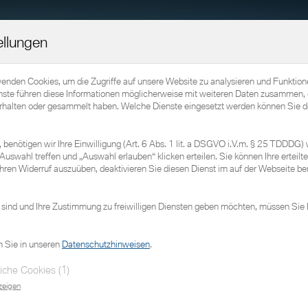
Home
Elektromobilität
Fahrzeuge
Service
ellungen
wenden Cookies, um die Zugriffe auf unsere Website zu analysieren und Funktio
nste führen diese Informationen möglicherweise mit weiteren Daten zusammen, 
erhalten oder gesammelt haben. Welche Dienste eingesetzt werden können Sie d
benötigen wir Ihre Einwilligung (Art. 6 Abs. 1 lit. a DSGVO i.V.m. § 25 TDDDG) 
Auswahl treffen und „Auswahl erlauben“ klicken erteilen. Sie können Ihre erteilte 
hren Widerruf auszuüben, deaktivieren Sie diesen Dienst im auf der Webseite ber
 sind und Ihre Zustimmung zu freiwilligen Diensten geben möchten, müssen Sie 
n Sie in unseren
Datenschutzhinweisen
.
iche Cookies (1)
zeigen