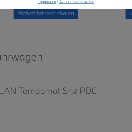
Impressum
|
Datenschutzhinweise
Probefahrt vereinbaren
führwagen
WLAN Tempomat Shz PDC