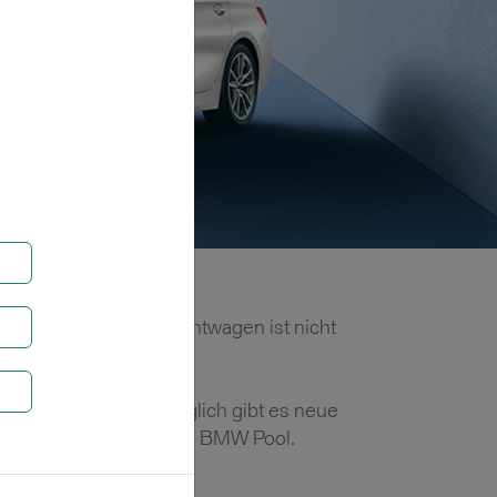
r gewünschter Gebrauchtwagen ist nicht
bei?
ntaktieren Sie uns! Täglich gibt es neue
hreswagen in unserem BMW Pool.