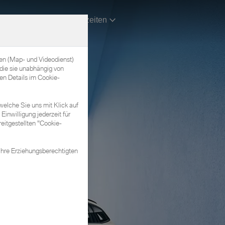
Kontakt & Öffnungszeiten
nen (Map- und Videodienst)
die sie unabhängig von
en Details im Cookie-
welche Sie uns mit Klick auf
Einwilligung jederzeit für
eitgestellten "Cookie-
Ihre Erziehungsberechtigten