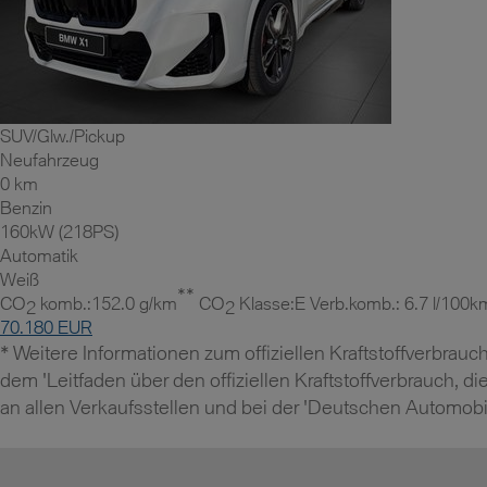
SUV/Glw./Pickup
Neufahrzeug
0 km
Benzin
160kW (218PS)
Automatik
Weiß
**
CO
komb.:152.0 g/km
CO
Klasse:E Verb.komb.: 6.7 l/100k
2
2
70.180 EUR
* Weitere Informationen zum offiziellen Kraftstoffverbr
dem 'Leitfaden über den offiziellen Kraftstoffverbrauch,
an allen Verkaufsstellen und bei der 'Deutschen Automobil