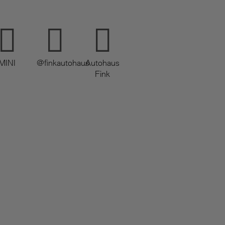
MINI
@finkautohaus
Autohaus
Fink