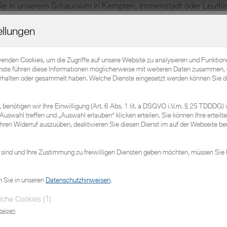
Home
Elektromobilität
Fahrzeuge
Service
ellungen
wenden Cookies, um die Zugriffe auf unsere Website zu analysieren und Funktio
hrzeuge
nste führen diese Informationen möglicherweise mit weiteren Daten zusammen, 
erhalten oder gesammelt haben. Welche Dienste eingesetzt werden können Sie d
benötigen wir Ihre Einwilligung (Art. 6 Abs. 1 lit. a DSGVO i.V.m. § 25 TDDDG) 
Auswahl treffen und „Auswahl erlauben“ klicken erteilen. Sie können Ihre erteilte 
Zu den sofort verfügbaren MINIs
hren Widerruf auszuüben, deaktivieren Sie diesen Dienst im auf der Webseite ber
 sind und Ihre Zustimmung zu freiwilligen Diensten geben möchten, müssen Sie 
n Sie in unseren
Datenschutzhinweisen
.
iche Cookies (1)
zeigen