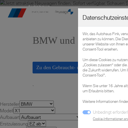
Fahrzeuge
»
Neuwagen
Datenschutzeinst
Wir, das Autohaus Fink, ver
BMW und MINI Neufa
anbieten zu können. Die Die
unserer Website von Ihnen 
Consent-Tool ersehen.
Um diese Cookies zu nutzen, 
„Cookies zulassen“ oder die 
Zu den Gebraucht- und Vorführwagen
die Zukunft widerrufen. Um I
Consent-Tool".
.
Wenn Sie unter 16 Jahre alt
um Erlaubnis bitten.
Weitere Informationen finde
Hersteller
Modell
Unbedingt erforderl
Aufbauart
Cookie-Informationen an
Erstzulassung