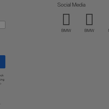
Social Media
BMW
BMW
eck
king
5-
r