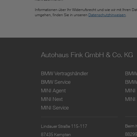
Informationen über Ihr Widerrufsrecht und wie wir mit Ihren Da
umgehen, finden Sie in unseren
Datenschutzhinweisen
.
Autohaus Fink GmbH & Co. KG
BMW Vertragshändler
BMW 
BMW Service
BMW 
MINI Agent
MINI
MINI Next
MINI 
MINI Service
Beim 
Lindauer Straße 115-117
88299
87435 Kempten