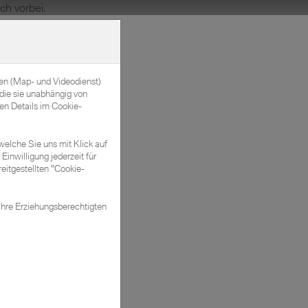
Kontakt & Öffnungszeiten
nen (Map- und Videodienst)
die sie unabhängig von
en Details im Cookie-
welche Sie uns mit Klick auf
Einwilligung jederzeit für
eitgestellten "Cookie-
Ihre Erziehungsberechtigten