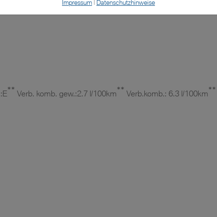
Impressum
|
Datenschutzhinweise
**
**
**
.:E
Verb. komb. gew.:2.7 l/100km
Verb.komb.: 6.3 l/100km