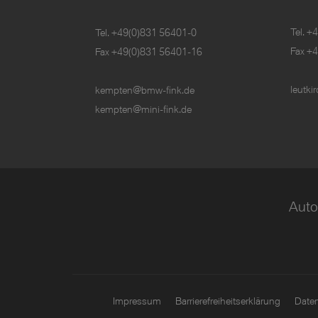
Tel.
+4
Tel.
+49(0)831 56401-0
Fax +
Fax +49(0)831 56401-16
leutk
kempten@bmw-fink.de
kempten@mini-fink.de
Auto
Impressum
Barrierefreiheitserklärung
Date