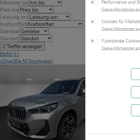
Performance und Sta
Kilometer bis
Preis bis
Cookie-Informationen an
Leistung von
Cookies für Market
Kraftstoffart
Cookie-Informationen an
Getriebe
Standort
Funktionale Cookies
Cookie-Informationen an
BMW X1
xDrive30e M Sportpaket