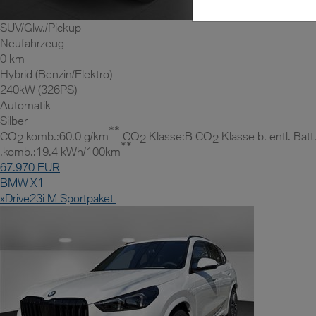
SUV/Glw./Pickup
Neufahrzeug
0 km
Hybrid (Benzin/Elektro)
240kW (326PS)
Automatik
Silber
**
CO
komb.:60.0 g/km
CO
Klasse:B CO
Klasse b. entl. Batt
2
2
2
**
.komb.:19.4 kWh/100km
67.970 EUR
BMW X1
xDrive23i M Sportpaket