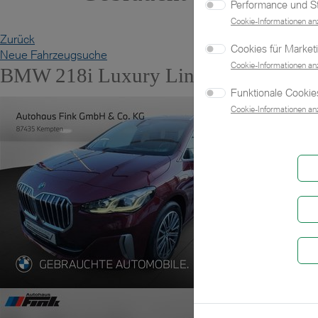
Performance und Sta
Cookie-Informationen an
Zurück
Cookies für Market
Neue Fahrzeugsuche
Cookie-Informationen an
BMW 218i Luxury Line DAB LED Ko
Funktionale Cookies
Cookie-Informationen an