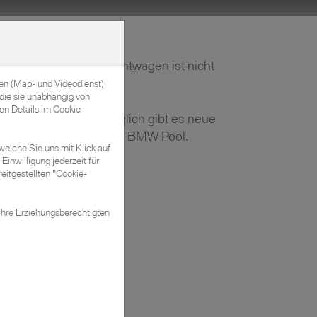
Kontakt & Öffnungszeiten
r gewünschter Gebrauchtwagen ist nicht
bei?
nen (Map- und Videodienst)
die sie unabhängig von
en Details im Cookie-
ntaktieren Sie uns! Täglich gibt es neue
hreswagen in unserem BMW Pool.
welche Sie uns mit Klick auf
Einwilligung jederzeit für
eitgestellten "Cookie-
ontakt aufnehmen
Ihre Erziehungsberechtigten