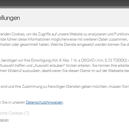
Home
Elektromobilität
Fahrzeuge
Service
ellungen
BMW
Sie wollen ein Fahrzeug testen?
Ih
da
wenden Cookies, um die Zugriffe auf unsere Website zu analysieren und Funktio
nste führen diese Informationen möglicherweise mit weiteren Daten zusammen, 
Sehr gerne! Buchen Sie sich eine Probefahrt.
erhalten oder gesammelt haben. Welche Dienste eingesetzt werden können Sie d
Ko
Ja
benötigen wir Ihre Einwilligung (Art. 6 Abs. 1 lit. a DSGVO i.V.m. § 25 TDDDG) 
Auswahl treffen und „Auswahl erlauben“ klicken erteilen. Sie können Ihre erteilte 
hren Widerruf auszuüben, deaktivieren Sie diesen Dienst im auf der Webseite ber
Probefahrt vereinbaren
K
 sind und Ihre Zustimmung zu freiwilligen Diensten geben möchten, müssen Sie 
n Sie in unseren
Datenschutzhinweisen
.
iche Cookies (1)
zeigen
hrwagen