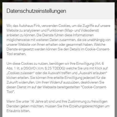
Datenschutzeinstellungen
Wir, das Autohaus Fink, verwenden Cookies, um die Zugriffe auf unsere
Website zu analysieren und Funktionen (Map- und Videodienst)
anbieten zu können. Die Dienste führen diese Informationen
möglicherweise mit weiteren Daten zusammen, die sie unabhängig von
unserer Website von Ihnen erhalten oder gesammelt haben. Welche
Dienste eingesetzt werden können Sie den Details im Cookie-Consent-
Tool ersehen.
Um diese Cookies zu nutzen, benötigen wir Ihre Einwilligung (Art. 6
Home
»
Unternehmen
»
Partner
Abs. 1 lit. a DSGVO i.V.m. § 25 TDDDG) welche Sie uns mit Klick auf
„Cookies zulassen“ oder die Auswahl treffen und „Auswahl erlauben“
klicken erteilen. Sie können Ihre erteilte Einwilligung jederzeit für die
Zukunft widerrufen. Um Ihren Widerruf auszuüben, deaktivieren Sie
„Zusammenkommen ist
diesen Dienst im auf der Webseite bereitgestellten "Cookie-Consent-
Tool".
ein Beginn,
Wenn Sie unter 16 Jahre alt sind und Ihre Zustimmung zu freiwilligen
Diensten geben möchten, müssen Sie Ihre Erziehungsberechtigten um
Zusammenbleiben ist ein
Erlaubnis bitten.