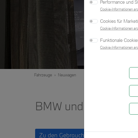
Performance und Sta
Cookie-Informationen an
Cookies für Market
Cookie-Informationen an
Funktionale Cookies
Cookie-Informationen an
Fahrzeuge
»
Neuwagen
BMW und MINI Neuf
Zu den Gebraucht- und Vorführwagen