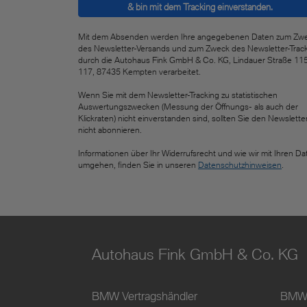
& bin mit dem Tracking einverstanden.
Mit dem Absenden werden Ihre angegebenen Daten zum Zw
des Newsletter-Versands und zum Zweck des Newsletter-Trac
durch die Autohaus Fink GmbH & Co. KG, Lindauer Straße 11
117, 87435 Kempten verarbeitet.
Wenn Sie mit dem Newsletter-Tracking zu statistischen
Auswertungszwecken (Messung der Öffnungs- als auch der
Klickraten) nicht einverstanden sind, sollten Sie den Newslette
nicht abonnieren.
Informationen über Ihr Widerrufsrecht und wie wir mit Ihren Da
umgehen, finden Sie in unseren
Datenschutzhinweisen
.
Autohaus Fink GmbH & Co. KG
BMW Vertragshändler
BMW 