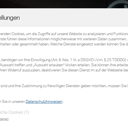
Home
Elektromobilität
Fahrzeuge
Service
ellungen
wenden Cookies, um die Zugriffe auf unsere Website zu analysieren und Funktio
nste führen diese Informationen möglicherweise mit weiteren Daten zusammen, 
erhalten oder gesammelt haben. Welche Dienste eingesetzt werden können Sie d
benötigen wir Ihre Einwilligung (Art. 6 Abs. 1 lit. a DSGVO i.V.m. § 25 TDDDG) 
Auswahl treffen und „Auswahl erlauben“ klicken erteilen. Sie können Ihre erteilte 
hren Widerruf auszuüben, deaktivieren Sie diesen Dienst im auf der Webseite ber
 sind und Ihre Zustimmung zu freiwilligen Diensten geben möchten, müssen Sie 
n Sie in unseren
Datenschutzhinweisen
.
iche Cookies (1)
zeigen