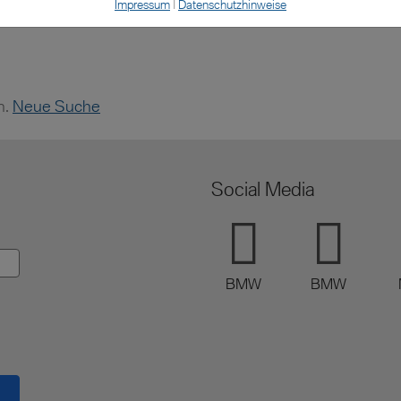
Impressum
|
Datenschutzhinweise
n.
Neue Suche
Social Media
BMW
BMW