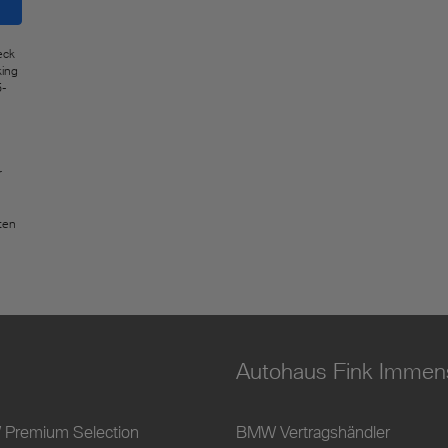
eck
king
5-
r
ten
Autohaus Fink Immen
Premium Selection
BMW Vertragshändler