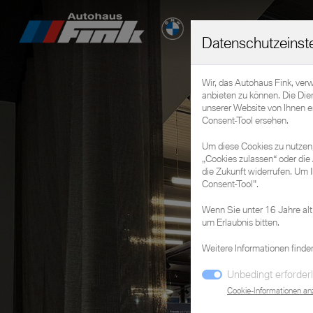
Datenschutzeinst
Wir, das Autohaus Fink, ver
anbieten zu können. Die Die
unserer Website von Ihnen 
Consent-Tool ersehen.
Um diese Cookies zu nutzen, 
„Cookies zulassen“ oder die 
die Zukunft widerrufen. Um I
Consent-Tool".
Wenn Sie unter 16 Jahre alt
um Erlaubnis bitten.
Weitere Informationen finde
Unbedingt erforderl
Cookie-Informationen an