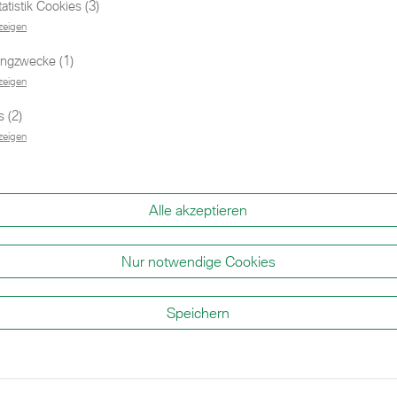
tistik Cookies (3)
zeigen
ingzwecke (1)
zeigen
 (2)
zeigen
Alle akzeptieren
Nur notwendige Cookies
ahrzeuge
Speichern
Zu den sofort verfügbaren MINIs