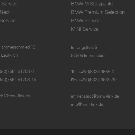
Service
BMW M Stützpunkt
 Next
BMW Premium Selection
Service
BMW Service
MINI Service
Hammerschmied 12
Im Engelfeld 6
 Leutkirch
87509 Immenstadt
9(0)7561 81708-0
Tel.
+49(0)8323 9665-0
49(0)7561 81708-16
Fax +49(0)8323 9665-30
irch@bmw-fink.de
immenstadt@bmw-fink.de
info@mini-fink.de