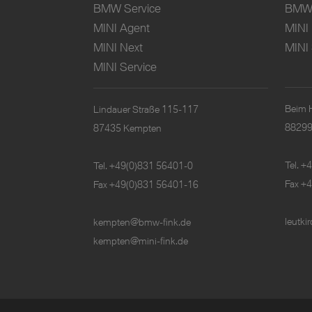
BMW Service
BMW 
MINI Agent
MINI
MINI Next
MINI 
MINI Service
Beim 
Lindauer Straße 115-117
88299
87435 Kempten
Tel.
+4
Tel.
+49(0)831 56401-0
Fax +
Fax +49(0)831 56401-16
leutk
kempten@bmw-fink.de
kempten@mini-fink.de