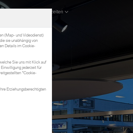
Kontakt & Öffnungszeiten
nen (Map- und Videodienst)
die sie unabhängig von
en Details im Cookie-
welche Sie uns mit Klick auf
Einwilligung jederzeit für
eitgestellten "Cookie-
Ihre Erziehungsberechtigten