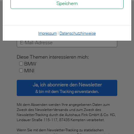
Speichern
Newsletter-Anmeldung
Impressum
|
Datenschutzhinweise
E-Mail-Adresse:
Diese Themen interessieren mich:
BMW
MINI
Ja, ich abonniere den Newsletter
& bin mit dem Tracking einverstanden.
Mit dem Absenden werden Ihre angegebenen Daten zum
Zweck des Newsletter-Versands und zum Zweck des
Newsletter-Tracking durch die Autohaus Fink GmbH & Co. KG,
Lindauer Straße 115-117, 87435 Kempten verarbeitet.
Wenn Sie mit dem Newsletter-Tracking zu statistischen