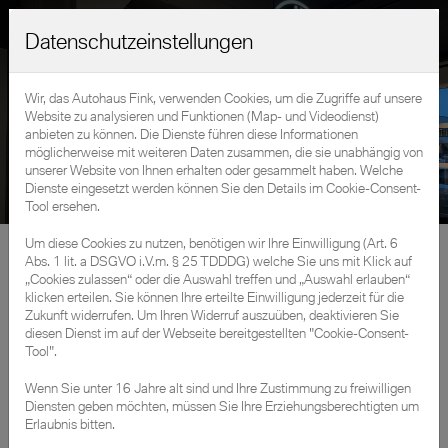
Datenschutzeinstellungen
Wir, das Autohaus Fink, verwenden Cookies, um die Zugriffe auf unsere
Website zu analysieren und Funktionen (Map- und Videodienst)
anbieten zu können. Die Dienste führen diese Informationen
möglicherweise mit weiteren Daten zusammen, die sie unabhängig von
unserer Website von Ihnen erhalten oder gesammelt haben. Welche
Dienste eingesetzt werden können Sie den Details im Cookie-Consent-
Tool ersehen.
Um diese Cookies zu nutzen, benötigen wir Ihre Einwilligung (Art. 6
Fahrzeuge
»
Neuwagen
Abs. 1 lit. a DSGVO i.V.m. § 25 TDDDG) welche Sie uns mit Klick auf
„Cookies zulassen“ oder die Auswahl treffen und „Auswahl erlauben“
klicken erteilen. Sie können Ihre erteilte Einwilligung jederzeit für die
Zukunft widerrufen. Um Ihren Widerruf auszuüben, deaktivieren Sie
BMW und MINI
diesen Dienst im auf der Webseite bereitgestellten "Cookie-Consent-
Tool".
Neufahrzeuge
Wenn Sie unter 16 Jahre alt sind und Ihre Zustimmung zu freiwilligen
Diensten geben möchten, müssen Sie Ihre Erziehungsberechtigten um
Erlaubnis bitten.