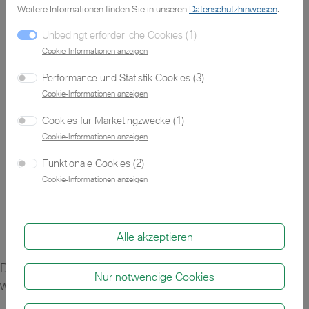
Weitere Informationen finden Sie in unseren
Datenschutzhinweisen
.
Unbedingt erforderliche Cookies (1)
Zu den Gebraucht- und Vorführwagen
Cookie-Informationen anzeigen
Performance und Statistik Cookies (3)
.
Cookie-Informationen anzeigen
Cookies für Marketingzwecke (1)
Cookie-Informationen anzeigen
Zu den sofort verfügbaren MINIs
Funktionale Cookies (2)
Cookie-Informationen anzeigen
Alle akzeptieren
Das angeforderte Fahrzeug konnte nicht gefunden
Nur notwendige Cookies
werden.
Neue Suche