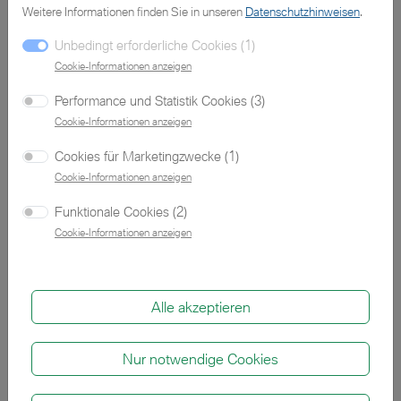
Sie wollen ein Fahrzeug testen?
Weitere Informationen finden Sie in unseren
Datenschutzhinweisen
.
Unbedingt erforderliche Cookies (1)
Sehr gerne! Buchen Sie sich eine Probefahrt.
Cookie-Informationen anzeigen
Performance und Statistik Cookies (3)
Cookie-Informationen anzeigen
Ihr gewünschter Gebrauchtwagen ist nicht dabei?
Cookies für Marketingzwecke (1)
Cookie-Informationen anzeigen
Kontaktieren Sie uns! Täglich gibt es neue
Jahreswagen in unserem BMW Pool.
Funktionale Cookies (2)
Cookie-Informationen anzeigen
Alle akzeptieren
Zu unseren Neuwagen
Nur notwendige Cookies