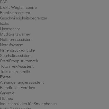
ESP
Elektr. Wegfahrsperre
Fernlichtassistent
Geschwindigkeitsbegrenzer
Isofix
Lichtsensor
Müdigkeitswarner
Notbremsassistent
Notrufsystem
Reifendruckkontrolle
Spurhalteassistent
Start/Stopp-Automatik
Totwinkel-Assistent
Traktionskontrolle
Extras
Anhängerrangierassistent
Blendfreies Fernlicht
Garantie
HU neu
Induktionsladen für Smartphones
Isofix Beifahrersitz