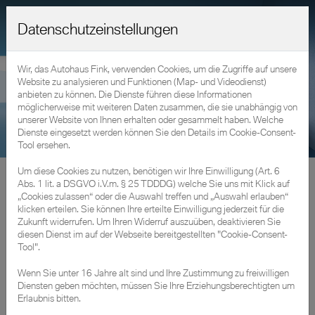
Datenschutzeinstellungen
Wir, das Autohaus Fink, verwenden Cookies, um die Zugriffe auf unsere
Website zu analysieren und Funktionen (Map- und Videodienst)
anbieten zu können. Die Dienste führen diese Informationen
möglicherweise mit weiteren Daten zusammen, die sie unabhängig von
unserer Website von Ihnen erhalten oder gesammelt haben. Welche
Dienste eingesetzt werden können Sie den Details im Cookie-Consent-
Tool ersehen.
Um diese Cookies zu nutzen, benötigen wir Ihre Einwilligung (Art. 6
Fahrzeuge
»
Gebraucht- & Vorführwagen
Abs. 1 lit. a DSGVO i.V.m. § 25 TDDDG) welche Sie uns mit Klick auf
„Cookies zulassen“ oder die Auswahl treffen und „Auswahl erlauben“
Freude am Fahren erleben mit unseren BMW
klicken erteilen. Sie können Ihre erteilte Einwilligung jederzeit für die
Zukunft widerrufen. Um Ihren Widerruf auszuüben, deaktivieren Sie
Neuwagen.
diesen Dienst im auf der Webseite bereitgestellten "Cookie-Consent-
Tool".
Wenn Sie unter 16 Jahre alt sind und Ihre Zustimmung zu freiwilligen
Diensten geben möchten, müssen Sie Ihre Erziehungsberechtigten um
Erlaubnis bitten.