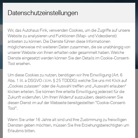
Datenschutzeinstellungen
Wir, das Autohaus Fink, verwenden Cookies, um die Zugriffe auf unsere
Website zu analysieren und Funktionen (Map- und Videodienst)
anbieten zu können. Die Dienste führen diese Informationen
möglicherweise mit weiteren Daten zusammen, die sie unabhängig von
unserer Website von Ihnen erhalten oder gesammelt haben. Welche
Dienste eingesetzt werden können Sie den Details im Cookie-Consent-
Tool ersehen.
Um diese Cookies zu nutzen, benötigen wir Ihre Einwilligung (Art. 6
Fahrzeuge
»
Gebraucht- & Vorführwagen
Abs. 1 lit. a DSGVO i.V.m. § 25 TDDDG) welche Sie uns mit Klick auf
„Cookies zulassen“ oder die Auswahl treffen und „Auswahl erlauben“
Freude am Fahren erleben mit unseren BMW
klicken erteilen. Sie können Ihre erteilte Einwilligung jederzeit für die
Zukunft widerrufen. Um Ihren Widerruf auszuüben, deaktivieren Sie
Neuwagen.
diesen Dienst im auf der Webseite bereitgestellten "Cookie-Consent-
Tool".
Wenn Sie unter 16 Jahre alt sind und Ihre Zustimmung zu freiwilligen
Diensten geben möchten, müssen Sie Ihre Erziehungsberechtigten um
Erlaubnis bitten.