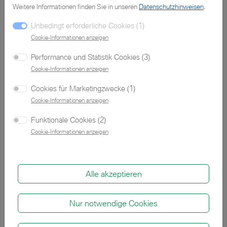
Sie wollen ein Fahrzeug testen?
Weitere Informationen finden Sie in unseren
Datenschutzhinweisen
.
Unbedingt erforderliche Cookies (1)
Sehr gerne! Buchen Sie sich eine Probefahrt.
Cookie-Informationen anzeigen
Performance und Statistik Cookies (3)
Cookie-Informationen anzeigen
Ihr gewünschter Gebrauchtwagen ist nicht dabei?
Cookies für Marketingzwecke (1)
Cookie-Informationen anzeigen
Kontaktieren Sie uns! Täglich gibt es neue
Jahreswagen in unserem BMW Pool.
Funktionale Cookies (2)
Cookie-Informationen anzeigen
Alle akzeptieren
Zu unseren Neuwagen
Nur notwendige Cookies