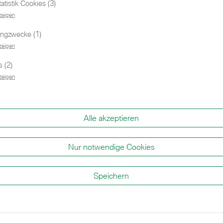
Social Media
tistik Cookies (3)
zeigen
ingzwecke (1)
zeigen
BMW
BMW
 (2)
zeigen
Alle akzeptieren
Nur notwendige Cookies
eck
king
5-
Speichern
r