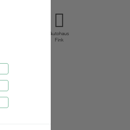
MINI
@finkautohaus
Autohaus
Fink