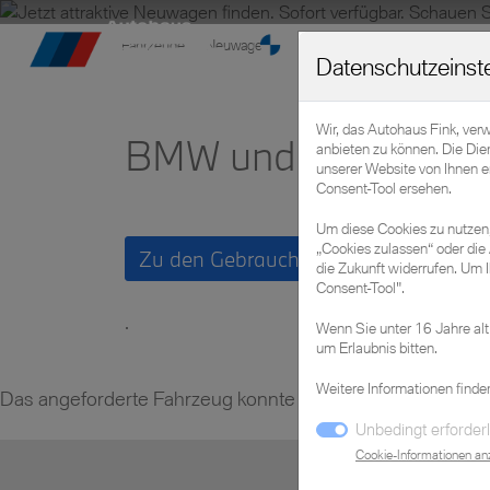
Fahrzeuge
»
Neuwagen
Datenschutzeinst
Wir, das Autohaus Fink, ver
BMW und MINI Neuf
anbieten zu können. Die Die
unserer Website von Ihnen 
Consent-Tool ersehen.
Um diese Cookies zu nutzen, 
„Cookies zulassen“ oder die 
Zu den Gebraucht- und Vorführwagen
die Zukunft widerrufen. Um I
Consent-Tool".
.
Wenn Sie unter 16 Jahre alt
um Erlaubnis bitten.
Weitere Informationen finde
Das angeforderte Fahrzeug konnte nicht gefunden werde
Unbedingt erforderl
Cookie-Informationen an