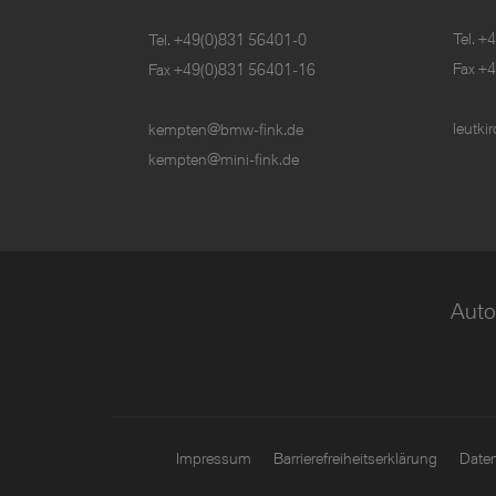
Tel.
+4
Tel.
+49(0)831 56401-0
Fax +
Fax +49(0)831 56401-16
leutk
kempten@bmw-fink.de
kempten@mini-fink.de
Auto
Impressum
Barrierefreiheitserklärung
Date