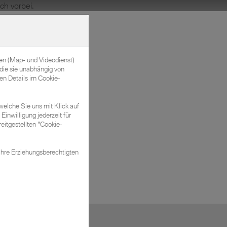
Kontakt & Öffnungszeiten
nen (Map- und Videodienst)
die sie unabhängig von
en Details im Cookie-
welche Sie uns mit Klick auf
Einwilligung jederzeit für
eitgestellten "Cookie-
Ihre Erziehungsberechtigten