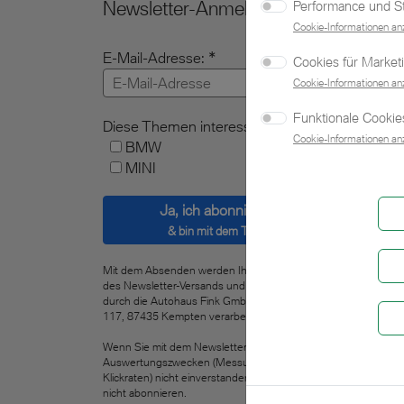
Newsletter-Anmeldung
Performance und Sta
Cookie-Informationen an
E-Mail-Adresse:
Cookies für Market
Cookie-Informationen an
Funktionale Cookies
Diese Themen interessieren mich:
Cookie-Informationen an
BMW
MINI
Ja, ich abonniere den Newsletter
& bin mit dem Tracking einverstanden.
Mit dem Absenden werden Ihre angegebenen Daten zum Zw
des Newsletter-Versands und zum Zweck des Newsletter-Trac
durch die Autohaus Fink GmbH & Co. KG, Lindauer Straße 11
117, 87435 Kempten verarbeitet.
Wenn Sie mit dem Newsletter-Tracking zu statistischen
Auswertungszwecken (Messung der Öffnungs- als auch der
Klickraten) nicht einverstanden sind, sollten Sie den Newslette
nicht abonnieren.