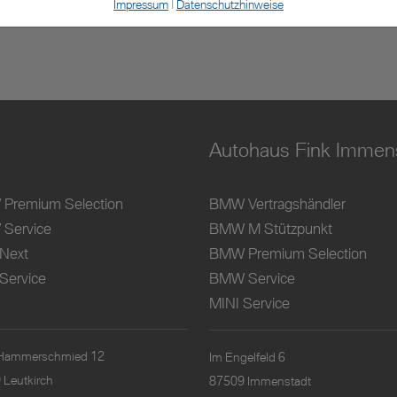
Impressum
|
Datenschutzhinweise
ten
Autohaus Fink Immen
Premium Selection
BMW Vertragshändler
Service
BMW M Stützpunkt
 Next
BMW Premium Selection
Service
BMW Service
MINI Service
Hammerschmied 12
Im Engelfeld 6
 Leutkirch
87509 Immenstadt