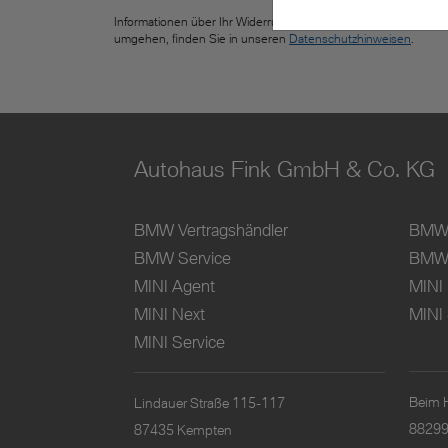
Informationen über Ihr Widerrufsrecht und wie wir mit Ihren Da
umgehen, finden Sie in unseren
Datenschutzhinweisen
.
Autohaus Fink GmbH & Co. KG
BMW Vertragshändler
BMW 
BMW Service
BMW 
MINI Agent
MINI
MINI Next
MINI 
MINI Service
Beim 
Lindauer Straße 115-117
88299
87435 Kempten