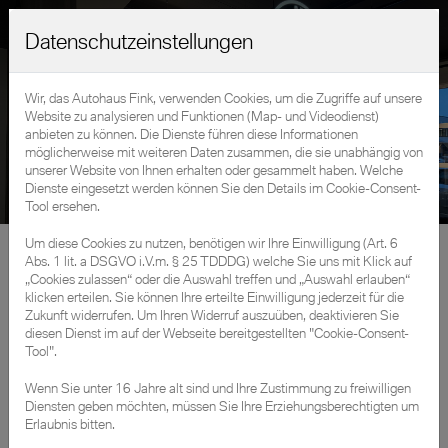
Datenschutzeinstellungen
Wir, das Autohaus Fink, verwenden Cookies, um die Zugriffe auf unsere
Website zu analysieren und Funktionen (Map- und Videodienst)
anbieten zu können. Die Dienste führen diese Informationen
möglicherweise mit weiteren Daten zusammen, die sie unabhängig von
unserer Website von Ihnen erhalten oder gesammelt haben. Welche
Dienste eingesetzt werden können Sie den Details im Cookie-Consent-
Tool ersehen.
Um diese Cookies zu nutzen, benötigen wir Ihre Einwilligung (Art. 6
Fahrzeuge
»
Neuwagen
Abs. 1 lit. a DSGVO i.V.m. § 25 TDDDG) welche Sie uns mit Klick auf
„Cookies zulassen“ oder die Auswahl treffen und „Auswahl erlauben“
klicken erteilen. Sie können Ihre erteilte Einwilligung jederzeit für die
Zukunft widerrufen. Um Ihren Widerruf auszuüben, deaktivieren Sie
diesen Dienst im auf der Webseite bereitgestellten "Cookie-Consent-
BMW und MINI
Tool".
Neufahrzeuge
Wenn Sie unter 16 Jahre alt sind und Ihre Zustimmung zu freiwilligen
Diensten geben möchten, müssen Sie Ihre Erziehungsberechtigten um
Erlaubnis bitten.