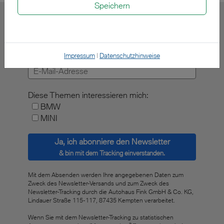
Speichern
Newsletter-Anmeldung
Impressum
|
Datenschutzhinweise
E-Mail-Adresse:
Diese Themen interessieren mich:
BMW
MINI
Ja, ich abonniere den Newsletter
& bin mit dem Tracking einverstanden.
Mit dem Absenden werden Ihre angegebenen Daten zum
Zweck des Newsletter-Versands und zum Zweck des
Newsletter-Tracking durch die Autohaus Fink GmbH & Co. KG,
Lindauer Straße 115-117, 87435 Kempten verarbeitet.
Wenn Sie mit dem Newsletter-Tracking zu statistischen